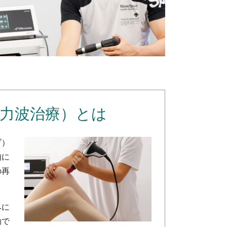
力波治療）とは
ブ）
的に
の再
みに
効で