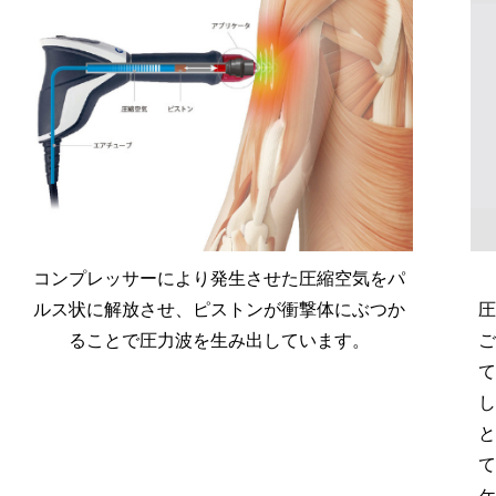
コンプレッサーにより発生させた圧縮空気をパ
ルス状に解放させ、ピストンが衝撃体にぶつか
圧
ることで圧力波を生み出しています。
ご
て
し
と
て
ケ